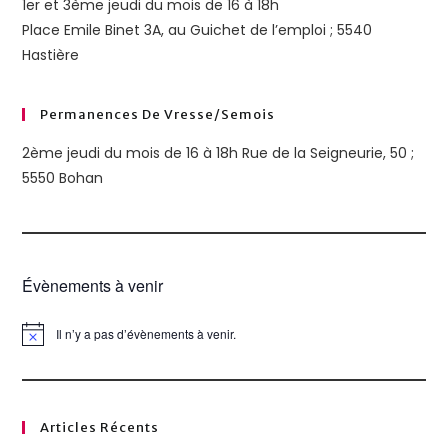
1er et 3ème jeudi du mois de 16 à 18h
Place Emile Binet 3A, au Guichet de l’emploi ; 5540
Hastière
Permanences De Vresse/semois
2ème jeudi du mois de 16 à 18h Rue de la Seigneurie, 50 ;
5550 Bohan
Évènements à venir
Il n’y a pas d’évènements à venir.
N
o
t
i
c
e
Articles Récents