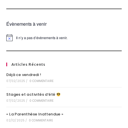
Évènements à venir
Il n’y a pas d’évènements à venir.
N
o
t
i
c
e
Articles Récents
Déjà ce vendredi !
07/02/2025
/
0 COMMENTAIRE
Stages et activités d’été
07/02/2025
/
0 COMMENTAIRE
« La Parenthèse Inattendue »
02/12/2025
/
0 COMMENTAIRE