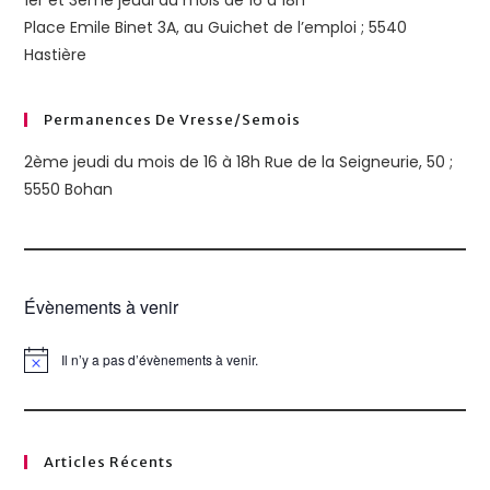
1er et 3ème jeudi du mois de 16 à 18h
Place Emile Binet 3A, au Guichet de l’emploi ; 5540
Hastière
Permanences De Vresse/semois
2ème jeudi du mois de 16 à 18h Rue de la Seigneurie, 50 ;
5550 Bohan
Évènements à venir
Il n’y a pas d’évènements à venir.
N
o
t
i
c
e
Articles Récents