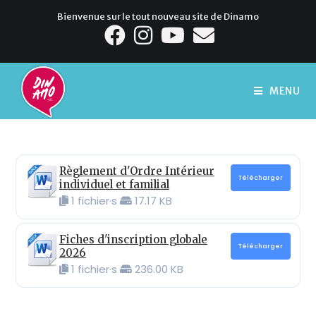
Bienvenue sur le tout nouveau site de Dinamo
MENU
Règlement d'Ordre Intérieur
Télécharger
individuel et familial
1 fichier·s
17.17 KB
Fiches d'inscription globale
Télécharger
2026
1 fichier·s
236.00 KB