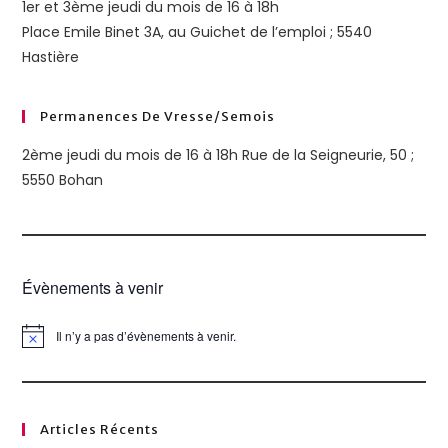
1er et 3ème jeudi du mois de 16 à 18h
Place Emile Binet 3A, au Guichet de l’emploi ; 5540
Hastière
Permanences De Vresse/semois
2ème jeudi du mois de 16 à 18h Rue de la Seigneurie, 50 ;
5550 Bohan
Évènements à venir
Il n’y a pas d’évènements à venir.
N
o
t
i
c
e
Articles Récents