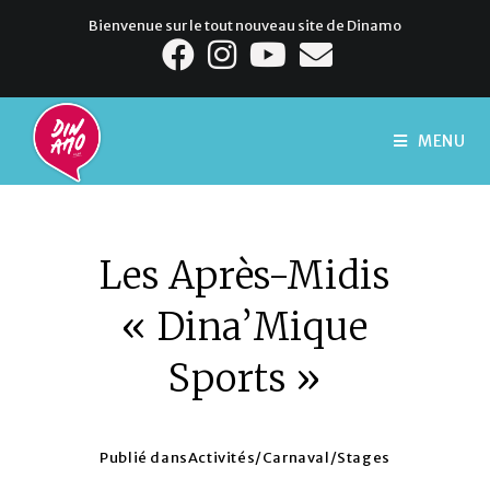
Bienvenue sur le tout nouveau site de Dinamo
MENU
Les Après-Midis
« Dina’Mique
Sports »
Publié dans
Activités
/
Carnaval
/
Stages