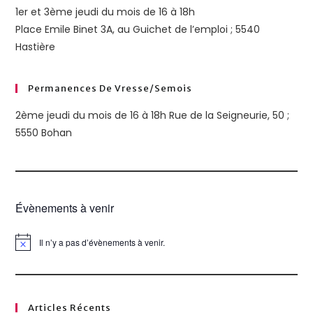
1er et 3ème jeudi du mois de 16 à 18h
Place Emile Binet 3A, au Guichet de l’emploi ; 5540
Hastière
Permanences De Vresse/semois
2ème jeudi du mois de 16 à 18h Rue de la Seigneurie, 50 ;
5550 Bohan
Évènements à venir
Il n’y a pas d’évènements à venir.
N
o
t
i
c
e
Articles Récents