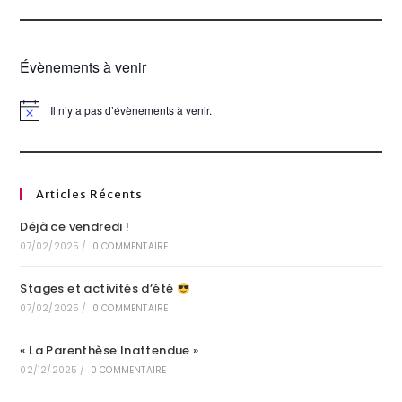
Évènements à venir
Il n’y a pas d’évènements à venir.
N
o
t
i
c
e
Articles Récents
Déjà ce vendredi !
07/02/2025
/
0 COMMENTAIRE
Stages et activités d’été
07/02/2025
/
0 COMMENTAIRE
« La Parenthèse Inattendue »
02/12/2025
/
0 COMMENTAIRE