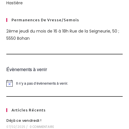
Hastière
Permanences De Vresse/semois
2ème jeudi du mois de 16 à 18h Rue de la Seigneurie, 50 ;
5550 Bohan
Évènements à venir
Il n’y a pas d’évènements à venir.
N
o
t
i
c
e
Articles Récents
Déjà ce vendredi !
07/02/2025
/
0 COMMENTAIRE