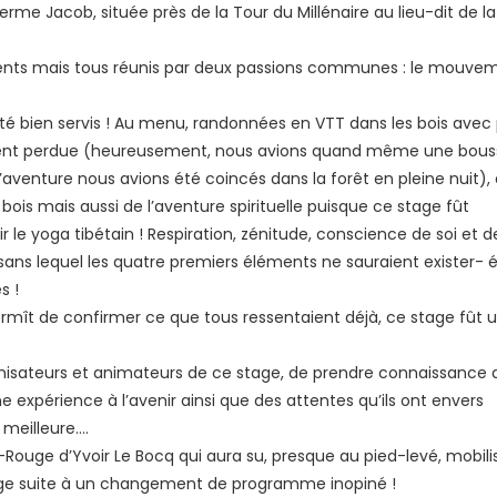
me Jacob, située près de la Tour du Millénaire au lieu-dit de la
érents mais tous réunis par deux passions communes : le mouve
té bien servis ! Au menu, randonnées en VTT dans les bois avec
ement perdue (heureusement, nous avions quand même une bous
’aventure nous avions été coincés dans la forêt en pleine nuit),
bois mais aussi de l’aventure spirituelle puisque ce stage fût
 le yoga tibétain ! Respiration, zénitude, conscience de soi et d
ce, sans lequel les quatre premiers éléments ne sauraient exister- 
s !
ermît de confirmer ce que tous ressentaient déjà, ce stage fût 
anisateurs et animateurs de ce stage, de prendre connaissance 
 expérience à l’avenir ainsi que des attentes qu’ils ont envers
 meilleure….
-Rouge d’Yvoir Le Bocq qui aura su, presque au pied-levé, mobili
tage suite à un changement de programme inopiné !