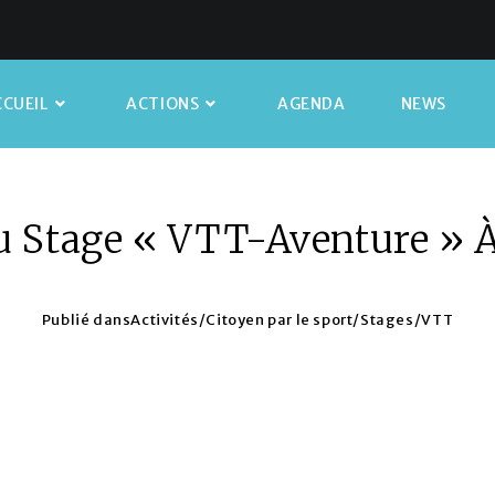
CUEIL
ACTIONS
AGENDA
NEWS
u Stage « VTT-Aventure » 
Publié dans
Activités
/
Citoyen par le sport
/
Stages
/
VTT