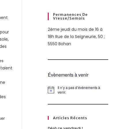
Permanences De
ment
Vresse/semois
2ème jeudi du mois de 16 à
 pour
18h Rue de la Seigneurie, 50 ;
sole,
5550 Bohan
 des
es
étaient
Évènements à venir
une
Il n’y a pas d’évènements à
N
venir.
o
des
t
i
c
e
Articles Récents
ser
Déjà ce vendredi !