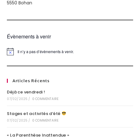
5550 Bohan
Évènements à venir
Il n’y a pas d’évènements à venir.
N
o
t
i
c
e
Articles Récents
Déjà ce vendredi !
07/02/2025
/
0 COMMENTAIRE
Stages et activités d’été
07/02/2025
/
0 COMMENTAIRE
« La Parenthèse Inattendue »