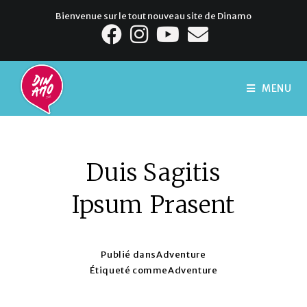
Bienvenue sur le tout nouveau site de Dinamo
MENU
Duis Sagitis
Ipsum Prasent
Publié dans
Adventure
Étiqueté comme
Adventure