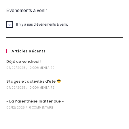
Évènements à venir
Il n’y a pas d’évènements à venir.
N
o
t
i
c
e
Articles Récents
Déjà ce vendredi !
07/02/2025
/
0 COMMENTAIRE
Stages et activités d’été
07/02/2025
/
0 COMMENTAIRE
« La Parenthèse Inattendue »
02/12/2025
/
0 COMMENTAIRE