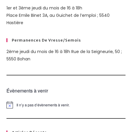
1er et 3ème jeudi du mois de 16 à 18h
Place Emile Binet 3A, au Guichet de l’emploi ; 5540
Hastière
Permanences De Vresse/semois
2ème jeudi du mois de 16 à 18h Rue de la Seigneurie, 50 ;
5550 Bohan
Évènements à venir
Il n’y a pas d’évènements à venir.
N
o
t
i
c
e