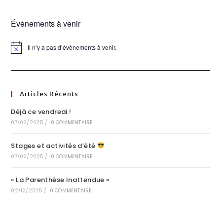
Évènements à venir
Il n’y a pas d’évènements à venir.
N
o
t
i
c
e
Articles Récents
Déjà ce vendredi !
07/02/2025
/
0 COMMENTAIRE
Stages et activités d’été
07/02/2025
/
0 COMMENTAIRE
« La Parenthèse Inattendue »
02/12/2025
/
0 COMMENTAIRE