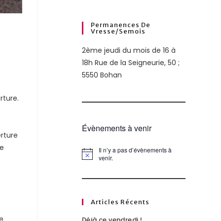
Permanences De
Vresse/semois
2ème jeudi du mois de 16 à
18h Rue de la Seigneurie, 50 ;
5550 Bohan
rture.
Évènements à venir
erture
re
Il n’y a pas d’évènements à
N
venir.
o
t
i
c
e
Articles Récents
e
Déjà ce vendredi !