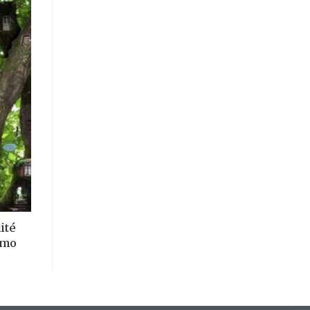
ité
amo