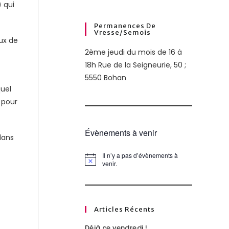
) qui
Permanences De
Vresse/semois
ux de
2ème jeudi du mois de 16 à
18h Rue de la Seigneurie, 50 ;
5550 Bohan
quel
 pour
Évènements à venir
dans
Il n’y a pas d’évènements à
N
venir.
o
t
i
c
e
Articles Récents
Déjà ce vendredi !