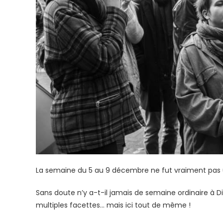
La semaine du 5 au 9 décembre ne fut vraiment pas 
Sans doute n’y a-t-il jamais de semaine ordinaire à D
multiples facettes… mais ici tout de même !