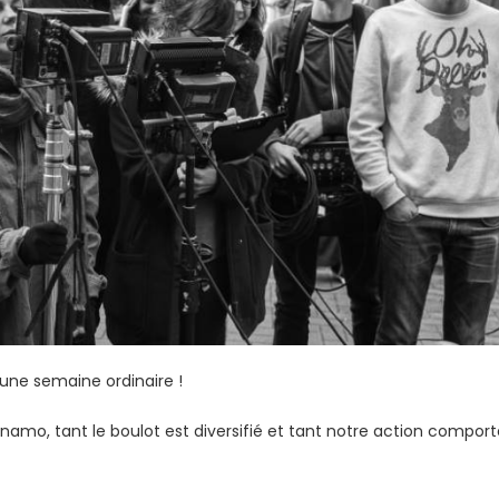
une semaine ordinaire !
inamo, tant le boulot est diversifié et tant notre action compor