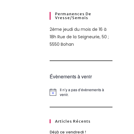
Permanences De
Vresse/semois
2ème jeudi du mois de 16 à
18h Rue de la Seigneurie, 50 ;
5550 Bohan
Évènements à venir
Il n’y a pas d’évènements à
N
venir.
o
t
i
c
e
Articles Récents
Déjà ce vendredi !